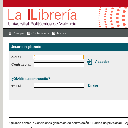
Principal
Contáctenos
Acceder
Usuario registrado
e-mail:
Contraseña:
¿Olvidó su contraseña?
e-mail:
Quienes somos
::
Condiciones generales de contratación
::
Política de privacidad
::
A