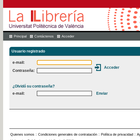
Principal
Contáctenos
Acceder
Usuario registrado
e-mail:
Contraseña:
¿Olvidó su contraseña?
e-mail:
Quienes somos
::
Condiciones generales de contratación
::
Política de privacidad
::
A