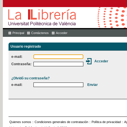
Principal
Contáctenos
Acceder
Usuario registrado
e-mail:
Contraseña:
¿Olvidó su contraseña?
e-mail:
Quienes somos
::
Condiciones generales de contratación
::
Política de privacidad
::
A