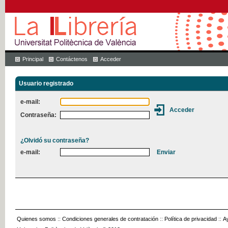
Principal
Contáctenos
Acceder
Usuario registrado
e-mail:
Contraseña:
¿Olvidó su contraseña?
e-mail:
Quienes somos
::
Condiciones generales de contratación
::
Política de privacidad
::
A