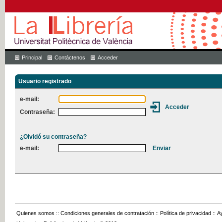
Principal
Contáctenos
Acceder
Usuario registrado
e-mail:
Contraseña:
¿Olvidó su contraseña?
e-mail:
Quienes somos
::
Condiciones generales de contratación
::
Política de privacidad
::
A