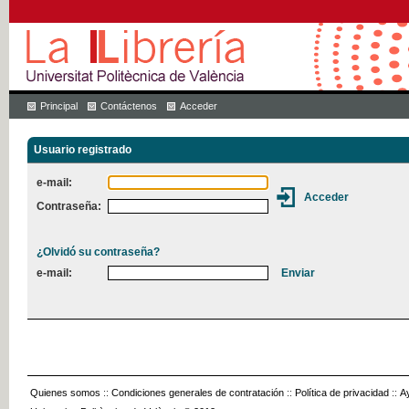
Principal
Contáctenos
Acceder
Usuario registrado
e-mail:
Contraseña:
¿Olvidó su contraseña?
e-mail:
Quienes somos
::
Condiciones generales de contratación
::
Política de privacidad
::
A