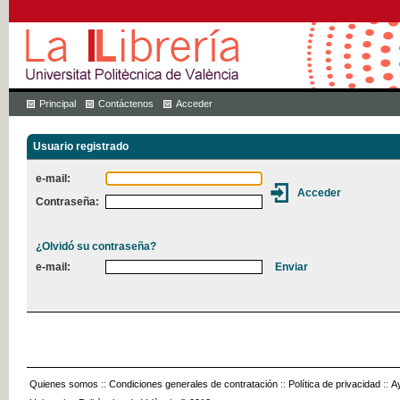
Principal
Contáctenos
Acceder
Usuario registrado
e-mail:
Contraseña:
¿Olvidó su contraseña?
e-mail:
Quienes somos
::
Condiciones generales de contratación
::
Política de privacidad
::
A