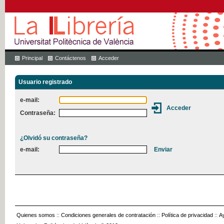
Principal
Contáctenos
Acceder
Usuario registrado
e-mail:
Contraseña:
¿Olvidó su contraseña?
e-mail:
Quienes somos
::
Condiciones generales de contratación
::
Política de privacidad
::
A