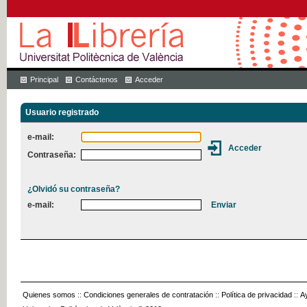
Principal
Contáctenos
Acceder
Usuario registrado
e-mail:
Contraseña:
¿Olvidó su contraseña?
e-mail:
Quienes somos
::
Condiciones generales de contratación
::
Política de privacidad
::
A