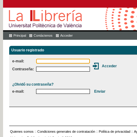
Principal
Contáctenos
Acceder
Usuario registrado
e-mail:
Contraseña:
¿Olvidó su contraseña?
e-mail:
Quienes somos
::
Condiciones generales de contratación
::
Política de privacidad
::
A