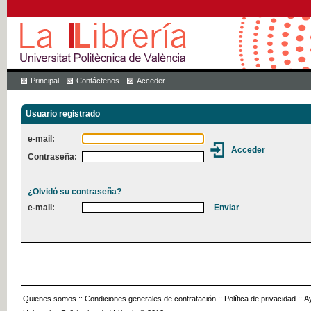
Principal
Contáctenos
Acceder
Usuario registrado
e-mail:
Contraseña:
¿Olvidó su contraseña?
e-mail:
Quienes somos
::
Condiciones generales de contratación
::
Política de privacidad
::
A