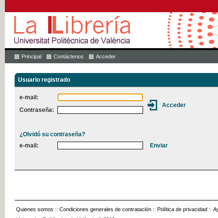
Principal
Contáctenos
Acceder
Usuario registrado
e-mail:
Contraseña:
¿Olvidó su contraseña?
e-mail:
Quienes somos
::
Condiciones generales de contratación
::
Política de privacidad
::
A