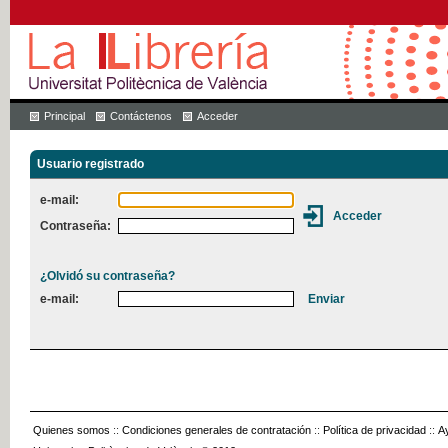
Principal
Contáctenos
Acceder
Usuario registrado
e-mail:
Contraseña:
¿Olvidó su contraseña?
e-mail:
Quienes somos
::
Condiciones generales de contratación
::
Política de privacidad
::
A