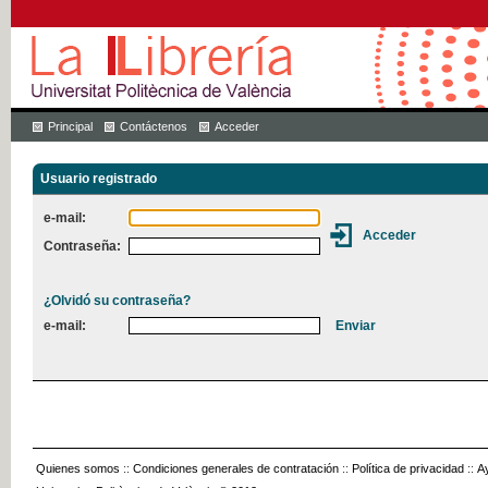
Principal
Contáctenos
Acceder
Usuario registrado
e-mail:
Contraseña:
¿Olvidó su contraseña?
e-mail:
Quienes somos
::
Condiciones generales de contratación
::
Política de privacidad
::
A