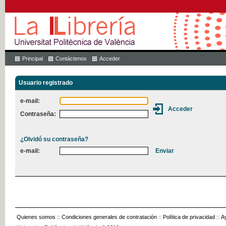
Principal
Contáctenos
Acceder
Usuario registrado
e-mail:
Contraseña:
¿Olvidó su contraseña?
e-mail:
Quienes somos
::
Condiciones generales de contratación
::
Política de privacidad
::
A