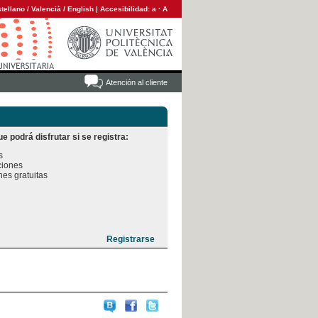
tellano
/
Valencià
/
English
|
Accesibilidad:
a
·
A
Atención al cliente
e podrá disfrutar si se registra:


iones

es gratuitas
