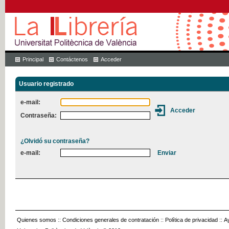
Principal
Contáctenos
Acceder
Usuario registrado
e-mail:
Contraseña:
¿Olvidó su contraseña?
e-mail:
Quienes somos
::
Condiciones generales de contratación
::
Política de privacidad
::
A