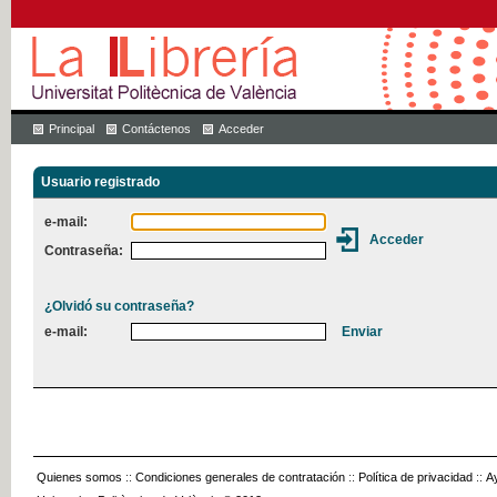
Principal
Contáctenos
Acceder
Usuario registrado
e-mail:
Contraseña:
¿Olvidó su contraseña?
e-mail:
Quienes somos
::
Condiciones generales de contratación
::
Política de privacidad
::
A