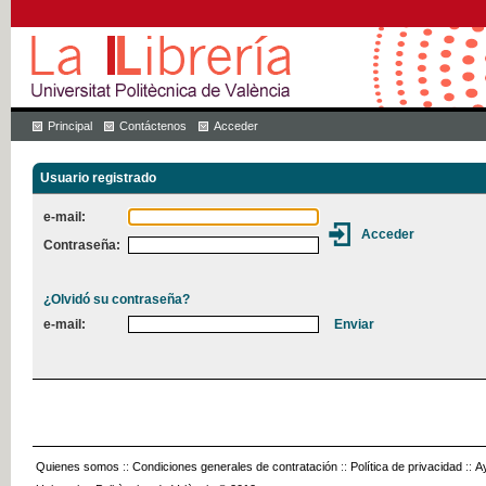
Principal
Contáctenos
Acceder
Usuario registrado
e-mail:
Contraseña:
¿Olvidó su contraseña?
e-mail:
Quienes somos
::
Condiciones generales de contratación
::
Política de privacidad
::
A