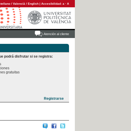
tellano
/
Valencià
/
English
|
Accesibilidad:
a
·
A
Atención al cliente
e podrá disfrutar si se registra:


iones

es gratuitas
