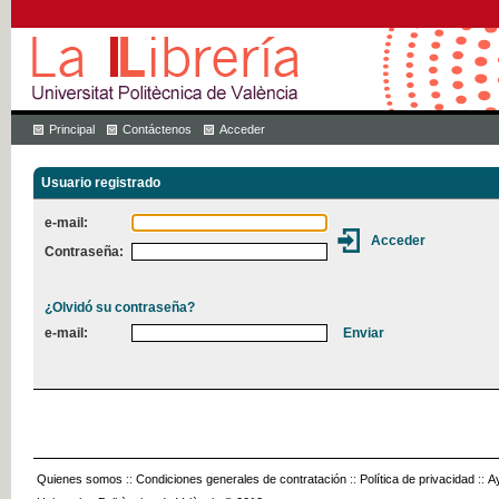
Principal
Contáctenos
Acceder
Usuario registrado
e-mail:
Contraseña:
¿Olvidó su contraseña?
e-mail:
Quienes somos
::
Condiciones generales de contratación
::
Política de privacidad
::
A