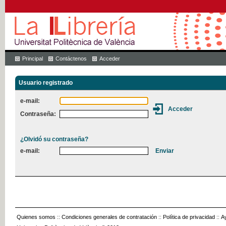
Principal
Contáctenos
Acceder
Usuario registrado
e-mail:
Contraseña:
¿Olvidó su contraseña?
e-mail:
Quienes somos
::
Condiciones generales de contratación
::
Política de privacidad
::
A