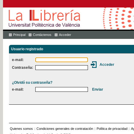
Principal
Contáctenos
Acceder
Usuario registrado
e-mail:
Contraseña:
¿Olvidó su contraseña?
e-mail:
Quienes somos
::
Condiciones generales de contratación
::
Política de privacidad
::
A