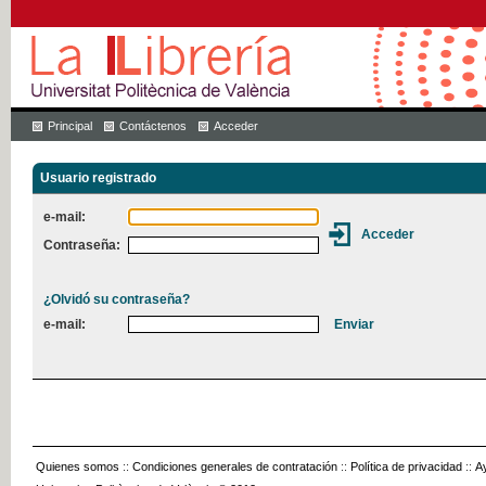
Principal
Contáctenos
Acceder
Usuario registrado
e-mail:
Contraseña:
¿Olvidó su contraseña?
e-mail:
Quienes somos
::
Condiciones generales de contratación
::
Política de privacidad
::
A