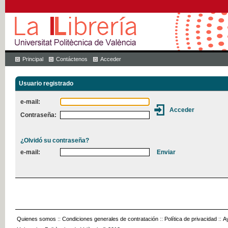
Principal
Contáctenos
Acceder
Usuario registrado
e-mail:
Contraseña:
¿Olvidó su contraseña?
e-mail:
Quienes somos
::
Condiciones generales de contratación
::
Política de privacidad
::
A