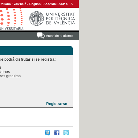
tellano
/
Valencià
/
English
|
Accesibilidad:
a
·
A
Atención al cliente
e podrá disfrutar si se registra:


iones

es gratuitas
