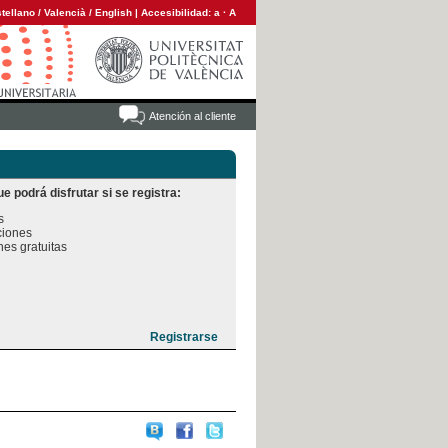
tellano
/
Valencià
/
English
|
Accesibilidad:
a
·
A
Atención al cliente
e podrá disfrutar si se registra:


iones

es gratuitas
