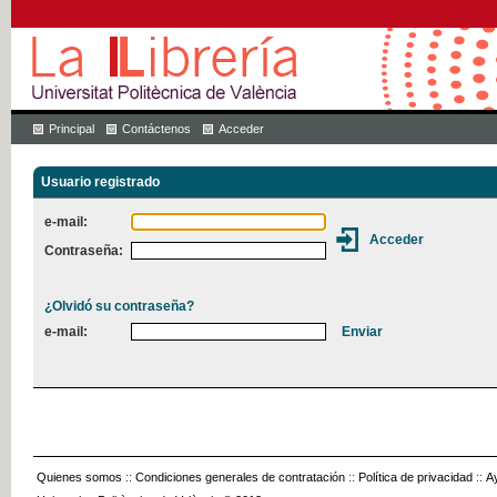
Principal
Contáctenos
Acceder
Usuario registrado
e-mail:
Contraseña:
¿Olvidó su contraseña?
e-mail:
Quienes somos
::
Condiciones generales de contratación
::
Política de privacidad
::
A