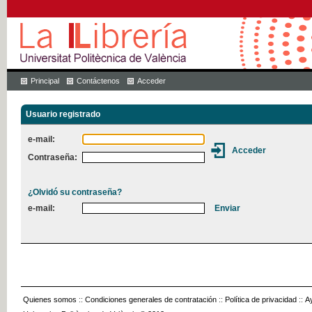
Principal
Contáctenos
Acceder
Usuario registrado
e-mail:
Contraseña:
¿Olvidó su contraseña?
e-mail:
Quienes somos
::
Condiciones generales de contratación
::
Política de privacidad
::
A