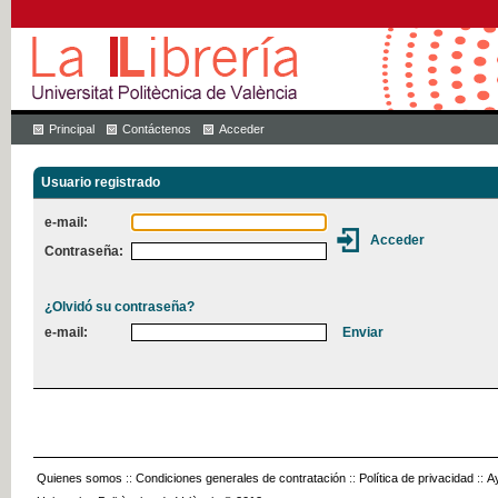
Principal
Contáctenos
Acceder
Usuario registrado
e-mail:
Contraseña:
¿Olvidó su contraseña?
e-mail:
Quienes somos
::
Condiciones generales de contratación
::
Política de privacidad
::
A