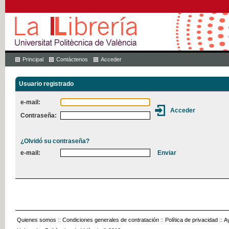
Principal
Contáctenos
Acceder
Usuario registrado
e-mail:
Contraseña:
¿Olvidó su contraseña?
e-mail:
Quienes somos
::
Condiciones generales de contratación
::
Política de privacidad
::
A