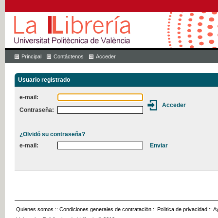
Principal
Contáctenos
Acceder
Usuario registrado
e-mail:
Contraseña:
¿Olvidó su contraseña?
e-mail:
Quienes somos
::
Condiciones generales de contratación
::
Política de privacidad
::
A