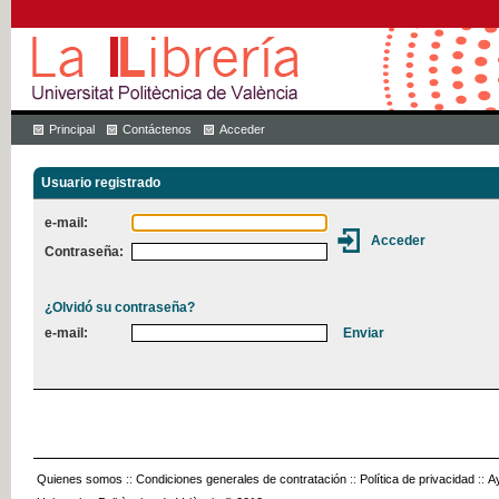
Principal
Contáctenos
Acceder
Usuario registrado
e-mail:
Contraseña:
¿Olvidó su contraseña?
e-mail:
Quienes somos
::
Condiciones generales de contratación
::
Política de privacidad
::
A