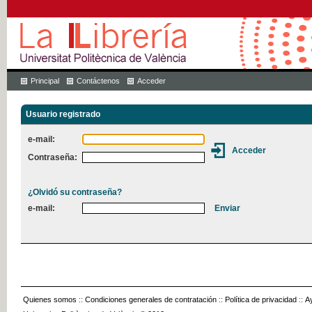
Principal
Contáctenos
Acceder
Usuario registrado
e-mail:
Contraseña:
¿Olvidó su contraseña?
e-mail:
Quienes somos
::
Condiciones generales de contratación
::
Política de privacidad
::
A