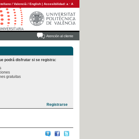
tellano
/
Valencià
/
English
|
Accesibilidad:
a
·
A
Atención al cliente
e podrá disfrutar si se registra:


iones

es gratuitas
