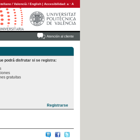
tellano
/
Valencià
/
English
|
Accesibilidad:
a
·
A
Atención al cliente
e podrá disfrutar si se registra:


iones

es gratuitas
