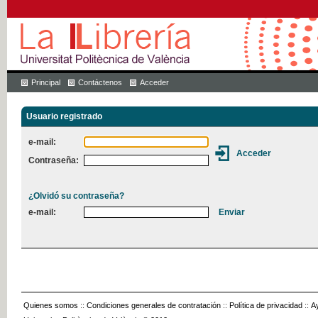
Principal
Contáctenos
Acceder
Usuario registrado
e-mail:
Contraseña:
¿Olvidó su contraseña?
e-mail:
Quienes somos
::
Condiciones generales de contratación
::
Política de privacidad
::
A