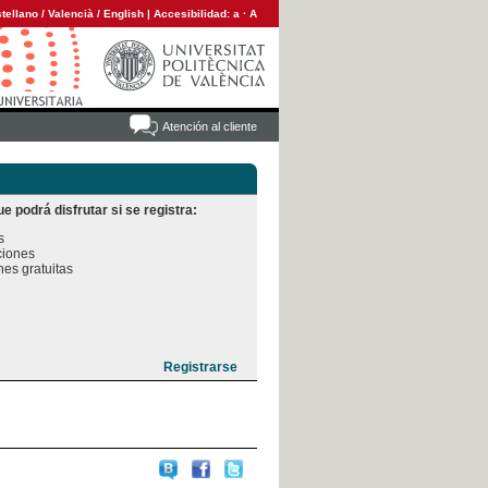
tellano
/
Valencià
/
English
|
Accesibilidad:
a
·
A
Atención al cliente
e podrá disfrutar si se registra:


iones

es gratuitas
