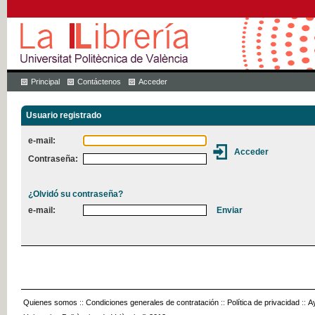
Principal
Contáctenos
Acceder
Usuario registrado
e-mail:
Contraseña:
¿Olvidó su contraseña?
e-mail:
Quienes somos
::
Condiciones generales de contratación
::
Política de privacidad
::
A