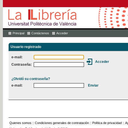
Principal
Contáctenos
Acceder
Usuario registrado
e-mail:
Contraseña:
¿Olvidó su contraseña?
e-mail:
Quienes somos
::
Condiciones generales de contratación
::
Política de privacidad
::
A