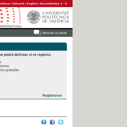
tellano
/
Valencià
/
English
|
Accesibilidad:
a
·
A
Atención al cliente
e podrá disfrutar si se registra:


iones

es gratuitas
