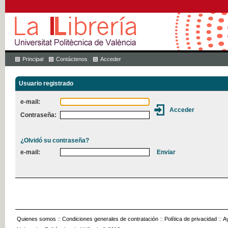
Principal
Contáctenos
Acceder
Usuario registrado
e-mail:
Contraseña:
¿Olvidó su contraseña?
e-mail:
Quienes somos
::
Condiciones generales de contratación
::
Política de privacidad
::
A