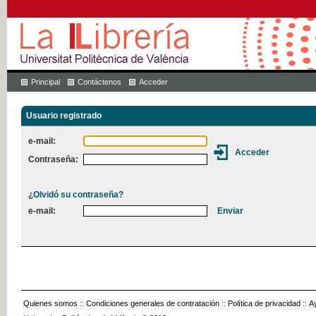
Principal
Contáctenos
Acceder
Usuario registrado
e-mail:
Contraseña:
¿Olvidó su contraseña?
e-mail:
Quienes somos
::
Condiciones generales de contratación
::
Política de privacidad
::
A