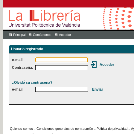
Principal
Contáctenos
Acceder
Usuario registrado
e-mail:
Contraseña:
¿Olvidó su contraseña?
e-mail:
Quienes somos
::
Condiciones generales de contratación
::
Política de privacidad
::
A