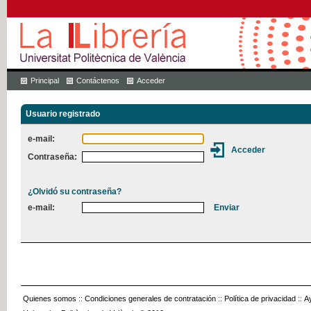
Principal
Contáctenos
Acceder
Usuario registrado
e-mail:
Contraseña:
¿Olvidó su contraseña?
e-mail:
Quienes somos
::
Condiciones generales de contratación
::
Política de privacidad
::
A