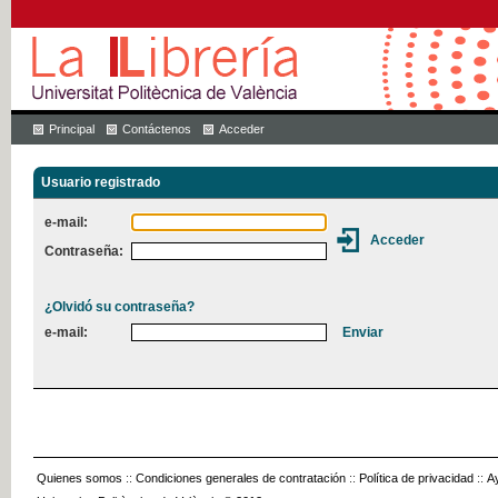
Principal
Contáctenos
Acceder
Usuario registrado
e-mail:
Contraseña:
¿Olvidó su contraseña?
e-mail:
Quienes somos
::
Condiciones generales de contratación
::
Política de privacidad
::
A