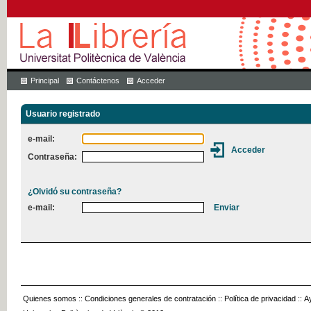
Principal
Contáctenos
Acceder
Usuario registrado
e-mail:
Contraseña:
¿Olvidó su contraseña?
e-mail:
Quienes somos
::
Condiciones generales de contratación
::
Política de privacidad
::
A