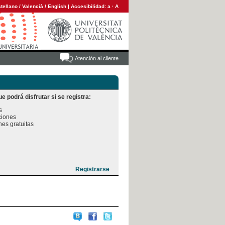
tellano
/
Valencià
/
English
|
Accesibilidad:
a
·
A
Atención al cliente
e podrá disfrutar si se registra:


iones

es gratuitas
