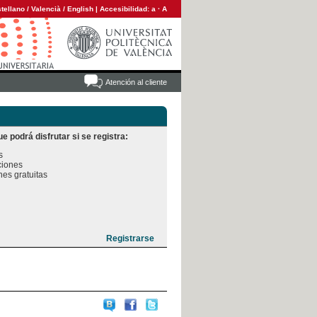
tellano
/
Valencià
/
English
|
Accesibilidad:
a
·
A
Atención al cliente
e podrá disfrutar si se registra:


iones

es gratuitas
