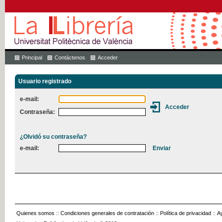
Principal
Contáctenos
Acceder
Usuario registrado
e-mail:
Contraseña:
¿Olvidó su contraseña?
e-mail:
Quienes somos
::
Condiciones generales de contratación
::
Política de privacidad
::
A